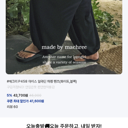
#매크리 P458 아이스 알라딘 하렘 팬츠(화이트,블랙)
#매
구김걱정NO! 안입은듯 편안한착용감
주문
5%
43,700
원
46,000
5
쿠폰 최대 할인가 41,600원
쿠폰
리뷰
60
리
오늘출발🚚오늘 주문하고, 내일 받자!