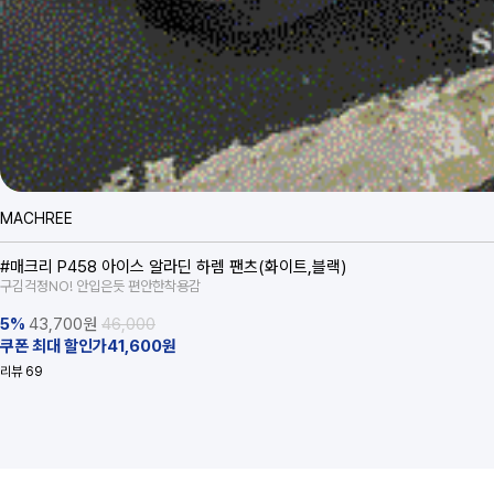
MACHREE
#매크리 P458 아이스 알라딘 하렘 팬츠(화이트,블랙)
구김걱정NO! 안입은듯 편안한착용감
5%
43,700
원
46,000
쿠폰 최대 할인가41,600원
리뷰
69