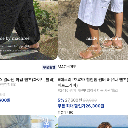
MACHREE
스 알라딘 하렘 팬츠(화이트,블랙)
#매크리 P2429 힙앤힙 썸머 버뮤다 팬츠
 편안한착용감
이트그레이)
#2416 썸머 버전♥ 얇아서 더욱 시원해요!
000
600원
5%
27,600
원
29,000
쿠폰 최대 할인가26,300원
리뷰
1,490