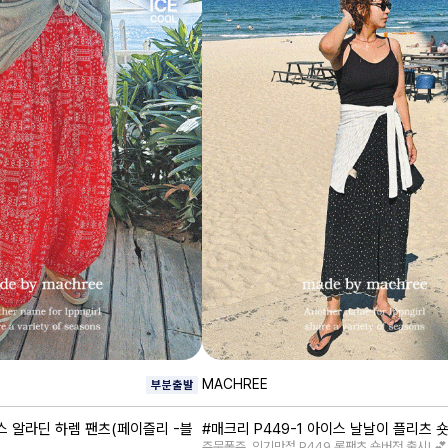
MACHREE
스 알라딘 하렘 팬츠(페이즐리 -블
#매크리 P449-1 아이스 날날이 플리츠 
주문폭주, 인기만점 P449 롱팬츠 숏버전 출시! 💕