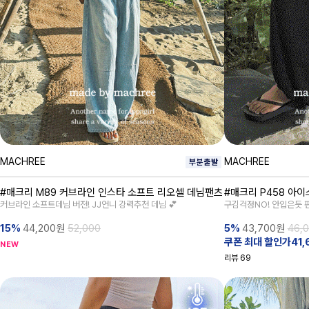
MACHREE
MACHREE
#매크리 M89 커브라인 인스타 소프트 리오셀 데님팬츠
#매크리 P458 아이
커브라인 소프트데님 버전! JJ언니 강력추천 데님 💕
구김걱정NO! 안입은듯
15%
44,200
원
52,000
5%
43,700
원
46,
쿠폰 최대 할인가41,
NEW
리뷰
69