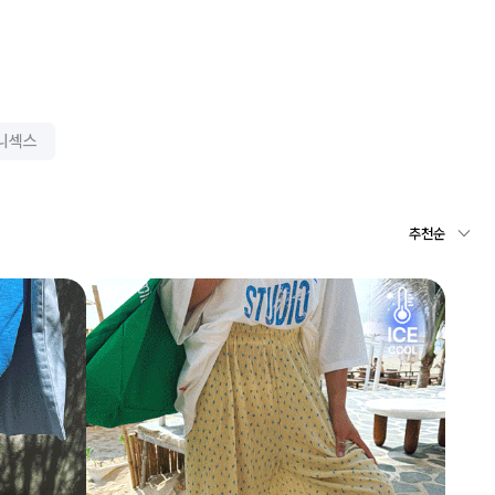
니섹스
추천순