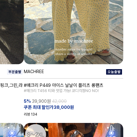
MACHREE
(핑크,그린,라
#매크리 P449 아이스 날날이 플리츠 롱팬츠
#매크리 T456 티와 셋업 가능! 코디걱정NO NO!
5%
39,900
원
42,000
쿠폰 최대 할인가38,000원
리뷰
134