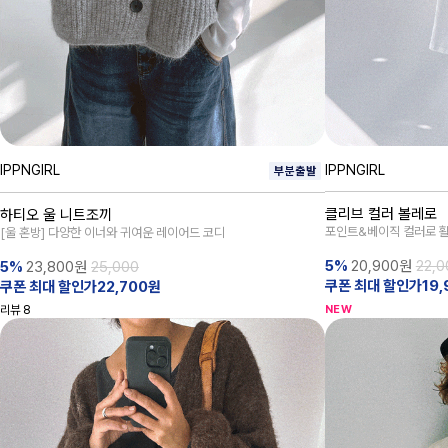
IPPNGIRL
IPPNGIRL
클리브 컬러 볼레로
하티오 울 니트조끼
포인트&베이직 컬러로 활
[울 혼방] 다양한 이너와 귀여운 레이어드 코디
5%
20,900
원
22,0
5%
23,800
원
25,000
쿠폰 최대 할인가19,
쿠폰 최대 할인가22,700원
리뷰
8
NEW