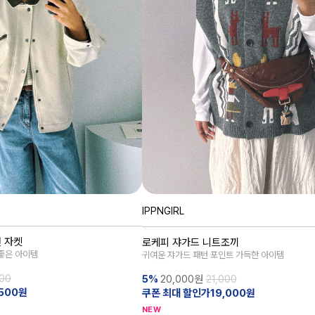
IPPNGIRL
 자켓
로케피 쟈가드 니트조끼
좋은 아이템
귀여운 쟈가드 패턴 포인트 가득한 아이템
000
5%
20,000
원
21,000
500원
쿠폰 최대 할인가19,000원
NEW