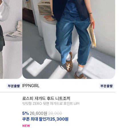
IPPNGIRL
로스피 쟈가드 후드 니트조끼
밋밋함 ZERO 뒷면 쟈가드로 포인트 UP!
5%
26,600
원
28,000
쿠폰 최대 할인가25,300원
NEW