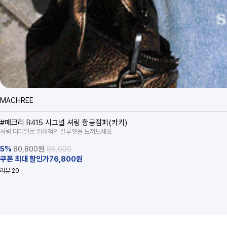
MACHREE
#매크리 R415 시그널 셔링 항공점퍼(카키)
셔링 디테일로 입체적인 실루엣을 느껴보세요
5%
80,800
원
85,000
쿠폰 최대 할인가76,800원
리뷰
20