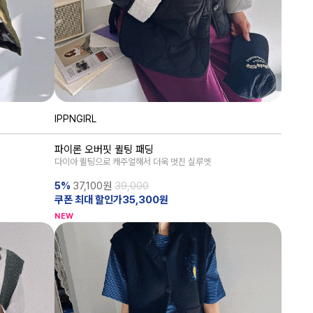
IPPNGIRL
파이론 오버핏 퀼팅 패딩
다이아 퀼팅으로 캐주얼해서 더욱 멋진 실루엣
5%
37,100
원
39,000
쿠폰 최대 할인가35,300원
NEW