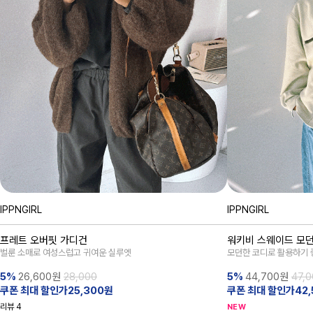
IPPNGIRL
IPPNGIRL
프레트 오버핏 가디건
워키비 스웨이드 모던
벌룬 소매로 여성스럽고 귀여운 실루엣
모던한 코디로 활용하기 
5%
26,600
원
28,000
5%
44,700
원
47,
쿠폰 최대 할인가25,300원
쿠폰 최대 할인가42,
리뷰
4
NEW