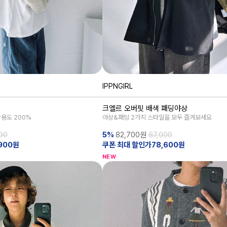
IPPNGIRL
크엘르 오버핏 배색 패딩야상
용도 200%
야상&패딩 2가지 스타일을 모두 즐겨보세요
00
5%
82,700
원
87,000
900원
쿠폰 최대 할인가78,600원
NEW