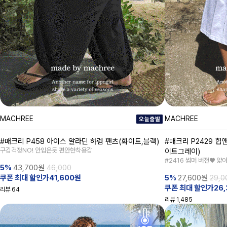
MACHREE
MACHREE
#매크리 P458 아이스 알라딘 하렘 팬츠(화이트,블랙)
#매크리 P2429 힙
구김걱정NO! 안입은듯 편안한착용감
이트그레이)
#2416 썸머 버전♥ 얇
5%
43,700
원
46,000
쿠폰 최대 할인가41,600원
5%
27,600
원
29,0
쿠폰 최대 할인가26,
리뷰
64
리뷰
1,485