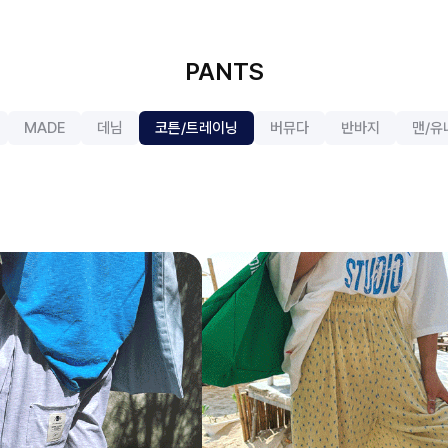
PANTS
MADE
데님
코튼/트레이닝
버뮤다
반바지
맨/유