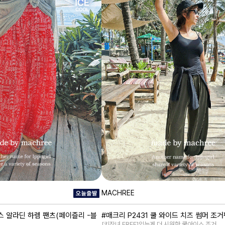
MACHREE
스 알라딘 하렘 팬츠(페이즐리 -블
#매크리 P2431 쿨 와이드 치즈 썸머 조
[키작녀,FREE]입는게 더 시원한 쿨아이스 조거