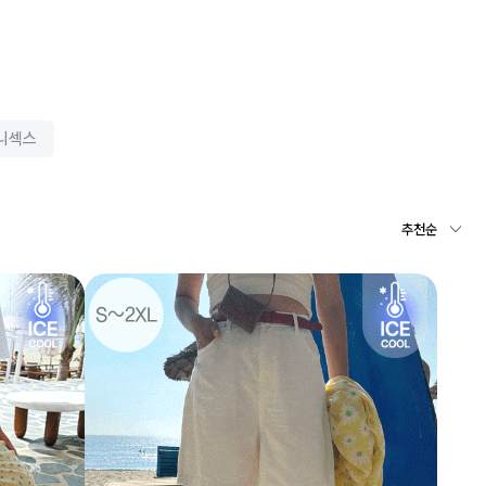
니섹스
추천순