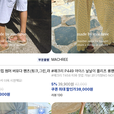
MACHREE
앤힙 썸머 버뮤다 팬츠(핑크,그린,라
#매크리 P449 아이스 날날이 플리츠 롱
#매크리 T456 티와 셋업 가능! 코디걱정NO NO!
아서 더욱 시원해요!
5%
39,900
원
42,000
00
쿠폰 최대 할인가38,000원
300원
리뷰
130