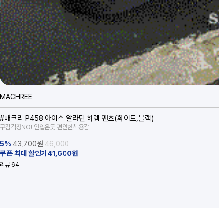
MACHREE
#매크리 P458 아이스 알라딘 하렘 팬츠(화이트,블랙)
구김걱정NO! 안입은듯 편안한착용감
5%
43,700
원
46,000
쿠폰 최대 할인가41,600원
리뷰
64