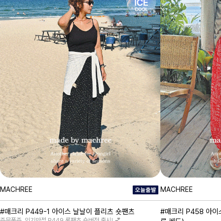
MACHREE
MACHREE
#매크리 P449-1 아이스 날날이 플리츠 숏팬츠
#매크리 P458 아이
주문폭주, 인기만점 P449 롱팬츠 숏버전 출시! 💕