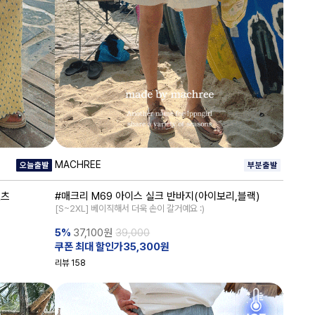
MACHREE
팬츠
#매크리 M69 아이스 실크 반바지(아이보리,블랙)
[S~2XL] 베이직해서 더욱 손이 갈거예요 :)
5%
37,100
원
39,000
쿠폰 최대 할인가35,300원
리뷰
158