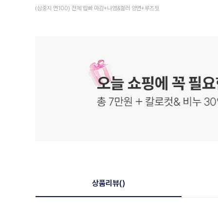
(삼중지 면100) 전체 랍빠 마감+나염&컬러 양면+루즈핏
상품리뷰
()