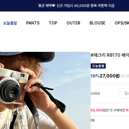
통큰 혜택💝 신규 가입시 40,000원 중복 쿠폰팩 지급
오늘출발
PANTS
TOP
OUTER
BLOUSE
OPS/S
#매크리 R8170 베
27,000
원
30,
10%
color
50,000
원만 더 구매하면
무
0원