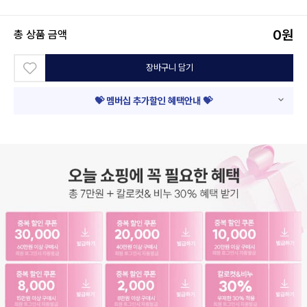
0
원
총 상품 금액
장바구니 담기
💝 멤버십 추가할인 혜택안내 💝