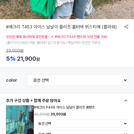
#매크리 T453 아이스 날날이 플리츠 홀터넥 뷔스티에 (플라워)
밋밋한 룩에 화사하게 포인트를- 📌 #매크리 P449 팬츠와 셋업 연출 가능!
(폴리100)여성스러운 홀터넥+길이조절가능+뱃살커버+편안한 착용감
23,000원
5%
21,900
원
color
추가 구성 상품 + 함께 주문 많아요
#매크리 P449 아이스 날날이 플리츠 롱팬츠
42,000원
39,900원