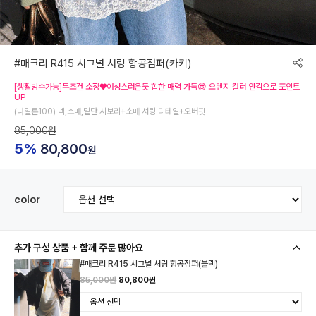
#매크리 R415 시그널 셔링 항공점퍼(카키)
[생활방수가능]무조건 소장♥여성스러운듯 힙한 매력 가득😎 오렌지 컬러 안감으로 포인트
UP
(나일론100) 넥,소매,밑단 시보리+소매 셔링 디테일+오버핏
85,000원
5%
80,800
원
color
추가 구성 상품 + 함께 주문 많아요
#매크리 R415 시그널 셔링 항공점퍼(블랙)
85,000원
80,800원