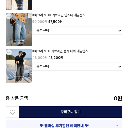
#매크리 M80 커브라인 인스타 데님팬츠
50,000원
47,500원
#매크리 M81 커브라인 절개 데끼 데님팬츠
48,000원
43,200원
0
원
총 상품 금액
장바구니 담기
💝 멤버십 추가할인 혜택안내 💝