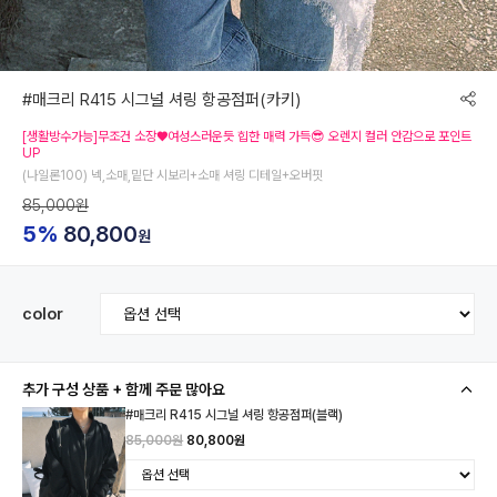
#매크리 R415 시그널 셔링 항공점퍼(카키)
[생활방수가능]무조건 소장♥여성스러운듯 힙한 매력 가득😎 오렌지 컬러 안감으로 포인트
UP
(나일론100) 넥,소매,밑단 시보리+소매 셔링 디테일+오버핏
85,000원
5%
80,800
원
color
추가 구성 상품 + 함께 주문 많아요
#매크리 R415 시그널 셔링 항공점퍼(블랙)
85,000원
80,800원