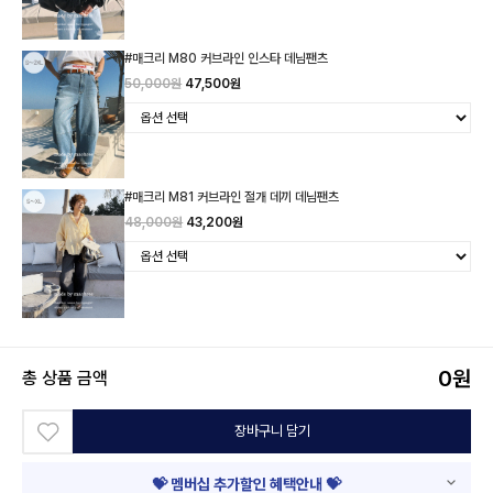
#매크리 M80 커브라인 인스타 데님팬츠
50,000원
47,500원
#매크리 M81 커브라인 절개 데끼 데님팬츠
48,000원
43,200원
0
원
총 상품 금액
장바구니 담기
💝 멤버십 추가할인 혜택안내 💝