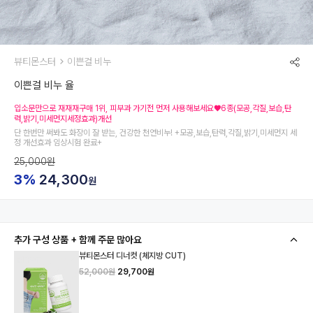
뷰티몬스터
이쁜걸 비누
이쁜걸 비누 율
입소문만으로 재재재구매 1위, 피부과 가기전 먼저 사용해보세요♥6종(모공,각질,보습,탄
력,밝기,미세먼지세정효과)개선
단 한번만 써봐도 화장이 잘 받는, 건강한 천연비누! +모공,보습,탄력,각질,밝기,미세먼지 세
정 개선효과 임상시험 완료+
25,000원
3%
24,300
원
추가 구성 상품 + 함께 주문 많아요
뷰티몬스터 디너컷 (체지방 CUT)
52,000원
29,700원