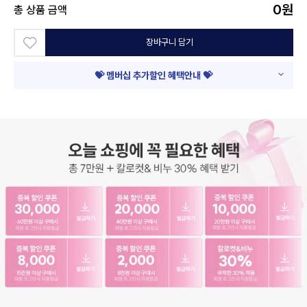
0
원
총 상품 금액
장바구니 담기
💝 멤버십 추가할인 혜택안내 💝