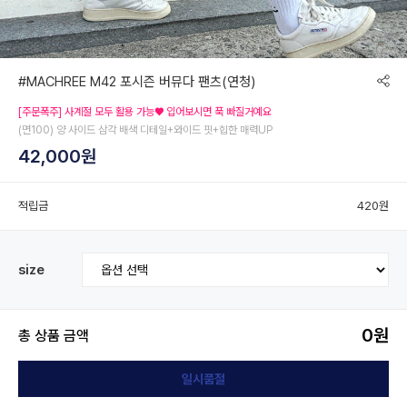
#MACHREE M42 포시즌 버뮤다 팬츠(연청)
[주문폭주] 사계절 모두 활용 가능♥ 입어보시면 푹 빠질거예요
(면100) 양 사이드 삼각 배색 디테일+와이드 핏+힙한 매력UP
42,000원
적립금
420원
size
0
원
총 상품 금액
일시품절