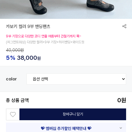
카보키 컬러 9부 밴딩팬츠
9부 기장으로 다양한 코디 연출 여름부터 간절기까지 쭉~
(피그먼트워싱) 다양한 컬러+9부 기장+허리밴딩+와이드핏
40,000원
5%
38,000
원
color
0
원
총 상품 금액
장바구니 담기
💝 멤버십 추가할인 혜택안내 💝