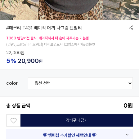
#매크리 T431 베이직 데끼 나그랑 반팔티
T363 반팔버전 출시! 베이직해서 더 손이 자주가는 기본템
(면95,스판5/바이오워싱) 데끼포인트+나그랑소매+여유있는핏
22,000원
5%
20,900
원
color
0
원
총 상품 금액
장바구니 담기
💝 멤버십 추가할인 혜택안내 💝