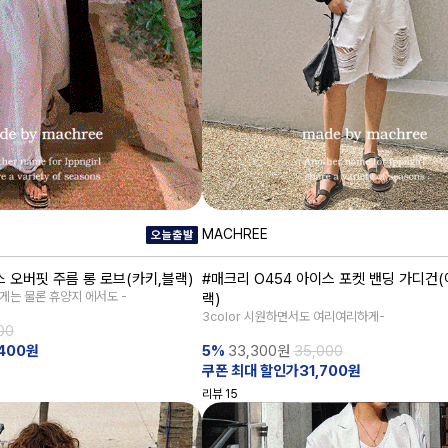
MACHREE
스 오버핏 주름 롱 로브(카키,블랙)
#매크리 O454 아이스 포켓 밴딩 가디건
게는 물론 휴양지 에서도 -
랙)
3color 시원하면서도 여리여리하게-
00
400원
5%
33,300
원
35,000
쿠폰 최대 할인가31,700원
리뷰
15