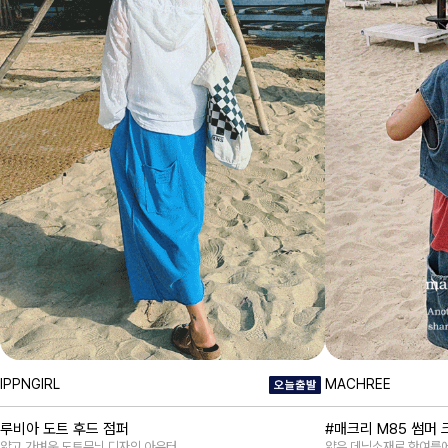
IPPNGIRL
MACHREE
루비아 도트 후드 점퍼
#매크리 M85 썸머
얇고 가벼운 도트무늬 디자인 아우터
얇은 데님소재로 한여름에