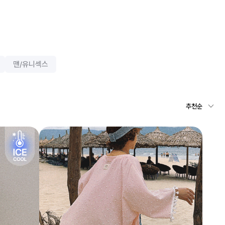
맨/유니섹스
추천순