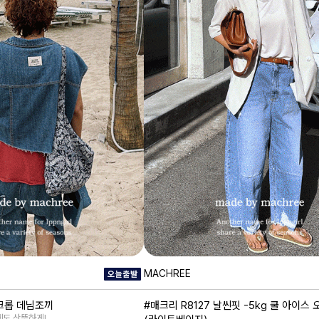
MACHREE
 크롭 데님조끼
#매크리 R8127 날씬핏 -5kg 쿨 아이스
도 산뜻하게!