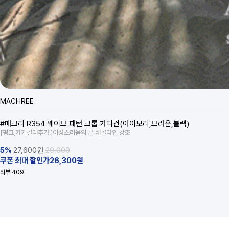
MACHREE
#매크리 R354 웨이브 패턴 크롭 가디건(아이보리,브라운,블랙)
[핑크,카키컬러추가!]여성스러움의 끝 쇄골라인 강조
5%
27,600
원
29,000
쿠폰 최대 할인가26,300원
리뷰
409