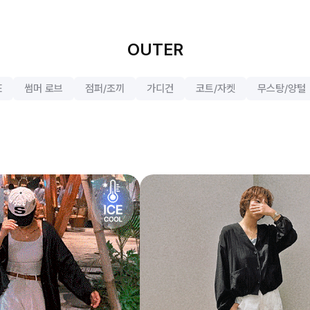
OUTER
E
썸머 로브
점퍼/조끼
가디건
코트/자켓
무스탕/양털