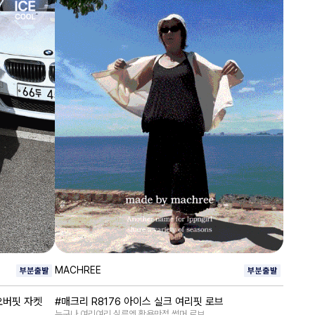
MACHREE
 오버핏 자켓
#매크리 R8176 아이스 실크 여리핏 로브
누구나 여리여리 실루엣 활용만점 썸머 로브