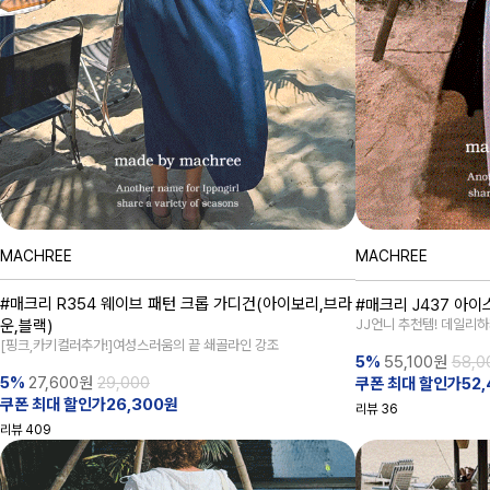
MACHREE
MACHREE
#매크리 R354 웨이브 패턴 크롭 가디건(아이보리,브라
#매크리 J437 아이
운,블랙)
JJ언니 추천템! 데일리하
[핑크,카키컬러추가!]여성스러움의 끝 쇄골라인 강조
5%
55,100
원
58,0
5%
27,600
원
29,000
쿠폰 최대 할인가52,
쿠폰 최대 할인가26,300원
리뷰
36
리뷰
409