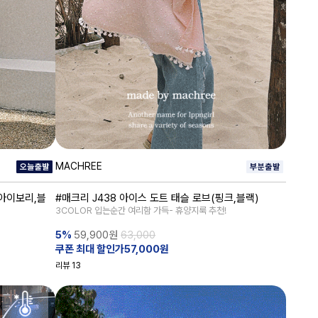
MACHREE
(아이보리,블
#매크리 J438 아이스 도트 태슬 로브(핑크,블랙)
3COLOR 입는순간 여리함 가득- 휴양지룩 추천!
5%
59,900
원
63,000
쿠폰 최대 할인가57,000원
리뷰
13