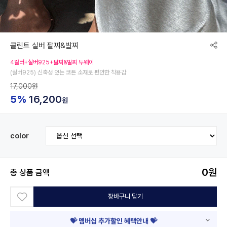
콜린트 실버 팔찌&발찌
4컬러+실버925+팔찌&발찌 투웨이
(실버925) 신축성 있는 코튼 소재로 편안한 착용감
17,000원
5%
16,200
원
color
0
원
총 상품 금액
장바구니 담기
💝 멤버십 추가할인 혜택안내 💝