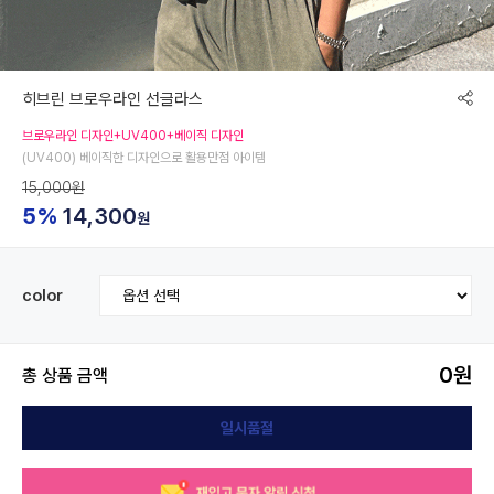
히브린 브로우라인 선글라스
브로우라인 디자인+UV400+베이직 디자인
(UV400) 베이직한 디자인으로 활용만점 아이템
15,000원
5%
14,300
원
color
0
원
총 상품 금액
일시품절