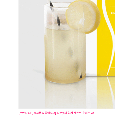
[포만감 UP, 배고픔을 줄여줘요] 칼로컷과 함께 세트로 효과는 업!