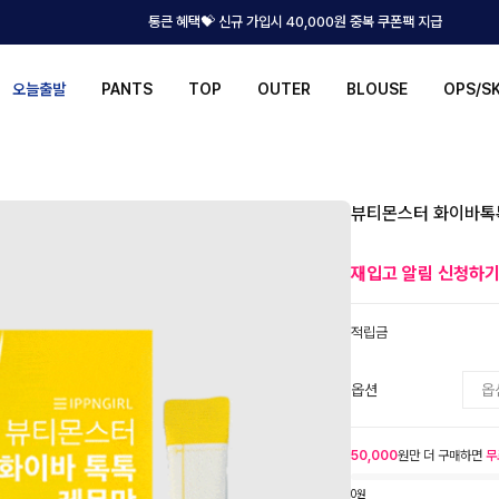
통큰 혜택💝 신규 가입시 40,000원 중복 쿠폰팩 지급
오늘출발
PANTS
TOP
OUTER
BLOUSE
OPS/S
뷰티몬스터 화이바톡톡
재입고 알림 신청하
적립금
옵션
50,000
원만 더 구매하면
무
0원