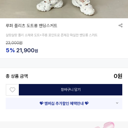
루퍼 플리츠 도트롱 밴딩스커트
살랑살랑 폴리 소재와 도트+주름 포인트로 존재감 확실한 밴딩롱 스커트
23,000원
5%
21,900
원
0
원
총 상품 금액
장바구니 담기
💝 멤버십 추가할인 혜택안내 💝