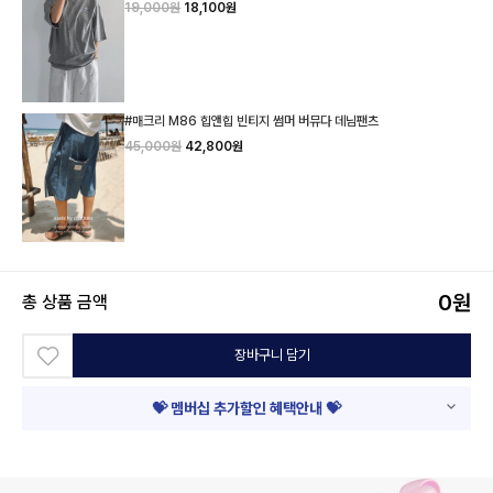
19,000원
18,100원
#매크리 M86 힙앤힙 빈티지 썸머 버뮤다 데님팬츠
45,000원
42,800원
0
원
총 상품 금액
장바구니 담기
💝 멤버십 추가할인 혜택안내 💝