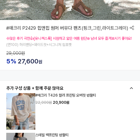
#매크리 P2429 힙앤힙 썸머 버뮤다 팬츠(핑크,그린,라이트그레이)
수많은 후기 극찬👍[유니섹스룩] 시원하고 얇은 여름 원단❄️ 남녀 모두 즐겨보시기 좋아요!
(면100) 허리밴딩+와이드핏+시그니처 힙포켓
29,000원
5%
27,600
원
추가 구성 상품 + 함께 주문 많아요
#매크리 T426 컬러 프린팅 오버핏 반팔티
22,000원
20,900원
스테빌 백프린팅 반팔티