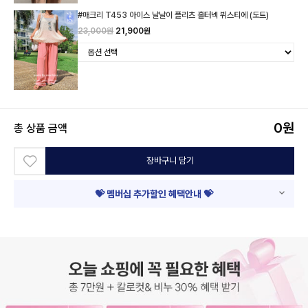
#매크리 T453 아이스 날날이 플리츠 홀터넥 뷔스티에 (도트)
23,000원
21,900원
0
원
총 상품 금액
장바구니 담기
💝 멤버십 추가할인 혜택안내 💝