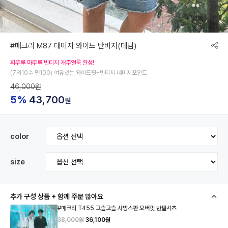
#매크리 M87 데미지 와이드 반바지(데님)
휘뚜루 마뚜루 빈티지 캐주얼룩 완성!
(7의10수 면100) 여유있는 와이드핏+빈티지 데미지포인트
46,000원
5%
43,700
원
color
size
추가 구성 상품 + 함께 주문 많아요
#매크리 T455 고슬고슬 사방스판 오버핏 반팔셔츠
38,000원
36,100원