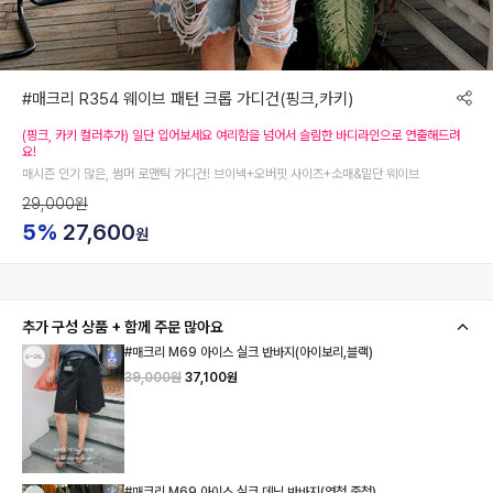
#매크리 R354 웨이브 패턴 크롭 가디건(핑크,카키)
(핑크, 카키 컬러추가) 일단 입어보세요 여리함을 넘어서 슬림한 바디라인으로 연출해드려
요!
매시즌 인기 많은, 썸머 로맨틱 가디건! 브이넥+오버핏 사이즈+소매&밑단 웨이브
29,000원
5%
27,600
원
추가 구성 상품 + 함께 주문 많아요
#매크리 M69 아이스 실크 반바지(아이보리,블랙)
39,000원
37,100원
#매크리 M69 아이스 실크 데님 반바지(연청,중청)