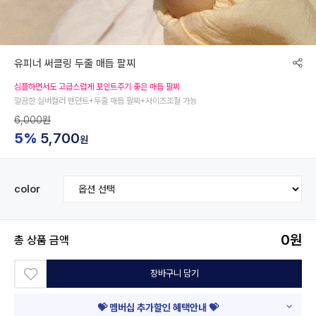
유피너 써클링 두줄 매듭 팔찌
심플하면서도 고급스럽게 포인트주기 좋은 매듭 팔찌
깔끔한 실버컬러 펜던트+두줄 매듭 팔찌+사이즈조절 가능
6,000원
5%
5,700
원
color
0
원
총 상품 금액
장바구니 담기
💝 멤버십 추가할인 혜택안내 💝