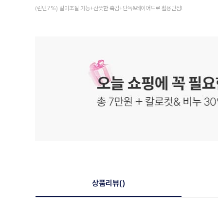
(린넨7%) 길이조절 가능+산뜻한 촉감+단독&레이어드로 활용만점!
상품리뷰
()