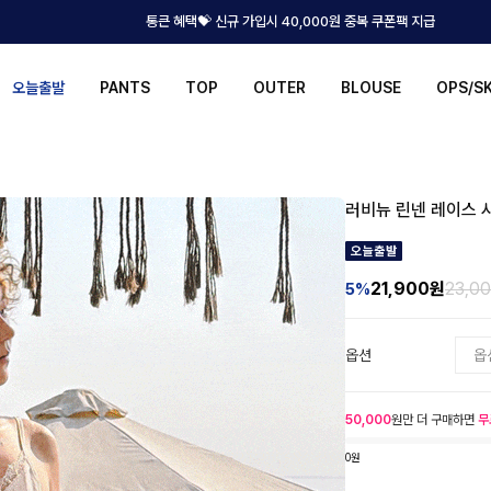
통큰 혜택💝 신규 가입시 40,000원 중복 쿠폰팩 지급
오늘출발
PANTS
TOP
OUTER
BLOUSE
OPS/S
러비뉴 린넨 레이스 
21,900
원
23,0
5%
옵션
50,000
원만 더 구매하면
무
0원