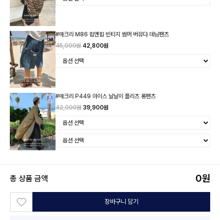
#매크리 M86 힙앤힙 빈티지 썸머 버뮤다 데님팬츠
45,000원
42,800원
#매크리 P449 아이스 날날이 플리츠 롱팬츠
42,000원
39,900원
0
원
총 상품 금액
장바구니 담기