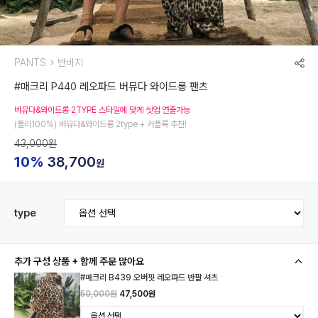
PANTS
반바지
#매크리 P440 레오파드 버뮤다 와이드롱 팬츠
버뮤다&와이드롱 2TYPE 스타일에 맞게 셋업 연출가능
(폴리100%) 버뮤다&와이드롱 2type + 커플룩 추천!
43,000원
10%
38,700
원
type
추가 구성 상품 + 함께 주문 많아요
#매크리 B439 오버핏 레오파드 반팔 셔츠
50,000원
47,500원