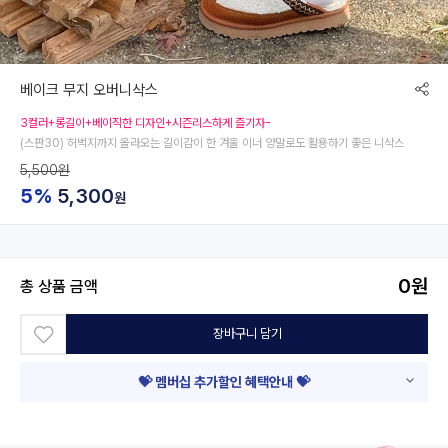
베이크 무지 오버니삭스
3컬러+롱길이+베이직한 디자인+시즌리스하게 즐기자-
(스판30) 허벅지까지 올라오는 길이감이 한 겨울 이너 양말로도 활용하기 좋은 니삭스
5,500원
5%
5,300
원
0
원
총 상품 금액
장바구니 담기
💝 멤버십 추가할인 혜택안내 💝