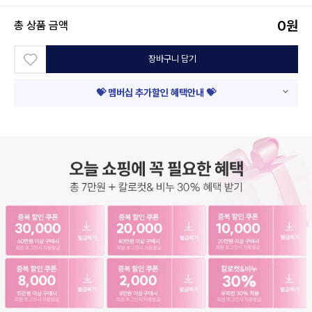
0
원
총 상품 금액
장바구니 담기
💝 멤버십 추가할인 혜택안내 💝