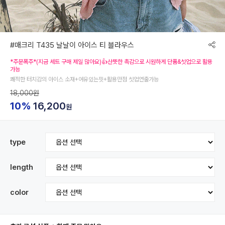
#매크리 T435 날날이 아이스 티 블라우스
*주문폭주*(지금 세트 구매 제일 많아요)👍산뜻한 촉감으로 시원하게 단품&셋업으로 활용
가능
쾌적한 터치감의 아이스 소재+여유있는핏+활용만점 셋업연출가능
18,000원
10%
16,200
원
type
length
color