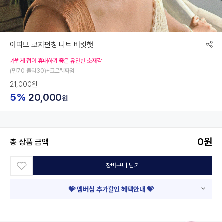
아띠브 코지펀칭 니트 버킷햇
가볍게 접어 휴대하기 좋은 유연한 소재감
(면70 폴리30)+크로쒜짜임
21,000원
5%
20,000
원
0
원
총 상품 금액
장바구니 담기
💝 멤버십 추가할인 혜택안내 💝