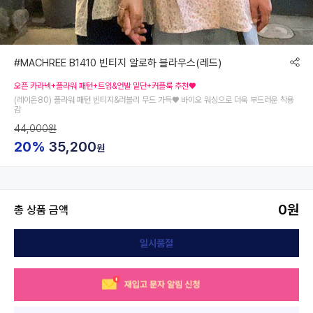
#MACHREE B1410 빈티지 알로하 블라우스(레드)
오픈 카라넥+플라워 패턴+트임&언발 밑단+커플룩 추천♥
(레이온80) 플라워 패턴 빈티지&러블리 무드 가득♥ 바이오 워싱으로 더욱 부드러운 착용
감
44,000원
20%
35,200
원
0
원
총 상품 금액
일시품절