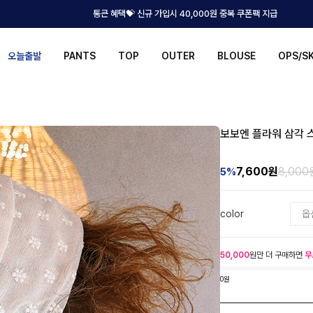
통큰 혜택💝 신규 가입시 40,000원 중복 쿠폰팩 지급
오늘출발
PANTS
TOP
OUTER
BLOUSE
OPS/S
보보엔 플라워 삼각 
7,600
원
8,000
5%
color
50,000
원만 더 구매하면
무
0원