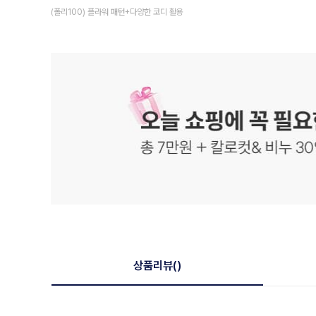
(폴리100) 플라워 패턴+다양한 코디 활용
상품리뷰
()