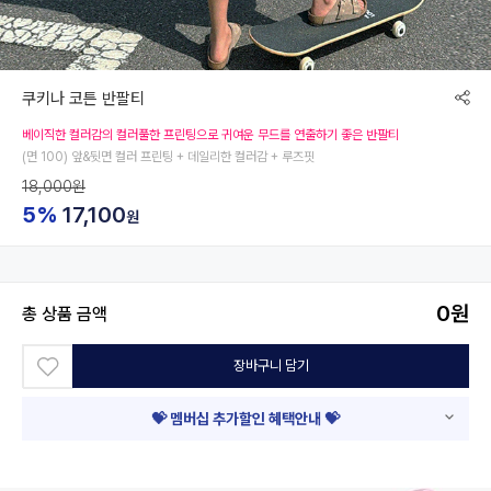
쿠키나 코튼 반팔티
베이직한 컬러감의 컬러풀한 프린팅으로 귀여운 무드를 연출하기 좋은 반팔티
(면 100) 앞&뒷면 컬러 프린팅 + 데일리한 컬러감 + 루즈핏
18,000원
5%
17,100
원
0
원
총 상품 금액
장바구니 담기
💝 멤버십 추가할인 혜택안내 💝