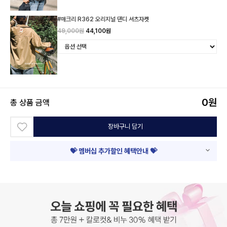
#매크리 R362 오리지널 댄디 셔츠자켓
49,000원
44,100원
0
원
총 상품 금액
장바구니 담기
💝 멤버십 추가할인 혜택안내 💝