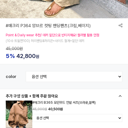
#매크리 P364 앙브르 컷팅 밴딩팬츠(크림,베이지)
Point & Daily wear 추천/ 데끼 밑단으로 빈티지해요! 컬러별 활용 만점
(10수 트윌면100) 허리밴딩&허리끈+사이드 절개+밑단 데끼
45,000원
5%
42,800
원
color
추가 구성 상품 + 함께 주문 많아요
#매크리 B365 모던무드 언발 셔츠(브라운,블랙)
45,000원
40,500원