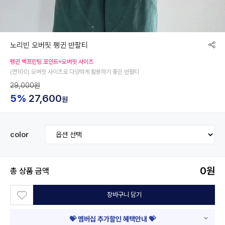
노리빈 오버핏 펭귄 반팔티
펭귄 백프린팅 포인트+오버핏 사이즈
(면100) 오버핏 사이즈로 다양하게 활용하기 좋은 반팔티
29,000원
5%
27,600
원
color
0
원
총 상품 금액
장바구니 담기
💝 멤버십 추가할인 혜택안내 💝