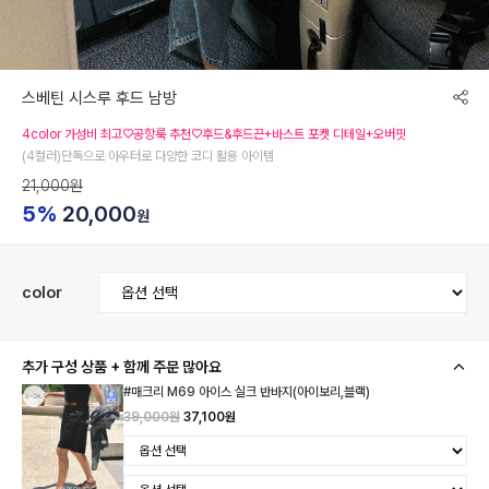
스베틴 시스루 후드 남방
4color 가성비 최고♡공항룩 추천♡후드&후드끈+바스트 포켓 디테일+오버핏
(4컬러)단독으로 아우터로 다양한 코디 활용 아이템
21,000원
5%
20,000
원
color
추가 구성 상품 + 함께 주문 많아요
#매크리 M69 아이스 실크 반바지(아이보리,블랙)
39,000원
37,100원