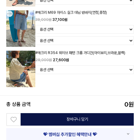
#매크리 M69 아이스 실크 데님 반바지(연청,중청)
39,000원
37,100원
#매크리 R354 웨이브 패턴 크롭 가디건(아이보리,브라운,블랙)
29,000원
27,600원
0
원
총 상품 금액
장바구니 담기
💝 멤버십 추가할인 혜택안내 💝