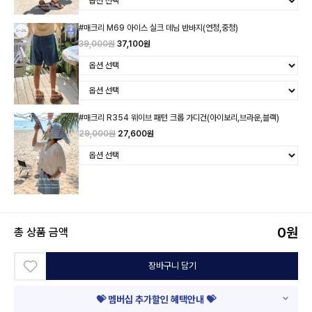
#매크리 M69 아이스 실크 데님 반바지(연청,중청)
39,000원
37,100원
#매크리 R354 웨이브 패턴 크롭 가디건(아이보리,브라운,블랙)
29,000원
27,600원
0
원
총 상품 금액
장바구니 담기
💝 멤버십 추가할인 혜택안내 💝