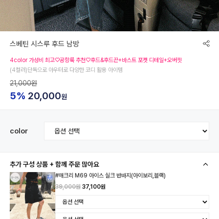
스베틴 시스루 후드 남방
4color 가성비 최고♡공항룩 추천♡후드&후드끈+바스트 포켓 디테일+오버핏
(4컬러)단독으로 아우터로 다양한 코디 활용 아이템
21,000원
5%
20,000
원
color
추가 구성 상품 + 함께 주문 많아요
#매크리 M69 아이스 실크 반바지(아이보리,블랙)
39,000원
37,100원