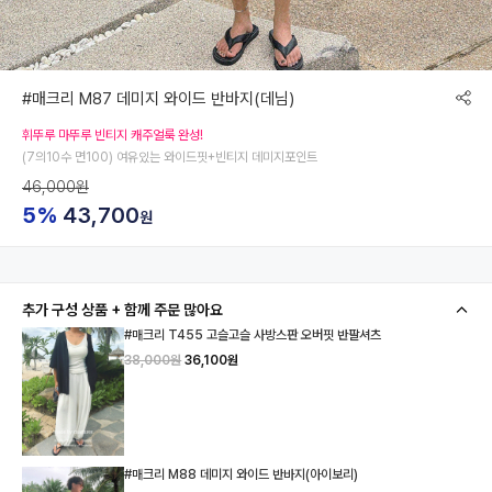
#매크리 M87 데미지 와이드 반바지(데님)
휘뚜루 마뚜루 빈티지 캐주얼룩 완성!
(7의10수 면100) 여유있는 와이드핏+빈티지 데미지포인트
46,000원
5%
43,700
원
추가 구성 상품 + 함께 주문 많아요
#매크리 T455 고슬고슬 사방스판 오버핏 반팔셔츠
38,000원
36,100원
#매크리 M88 데미지 와이드 반바지(아이보리)