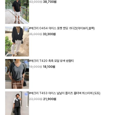
43,000원
38,700원
#매크리 O454 아이스 포켓 밴딩 가디건(아이보리,블랙)
35,000원
33,300원
#매크리 T420 촉촉 모달 유넥 반팔티
19,000원
18,100원
#매크리 T453 아이스 날날이 플리츠 홀터넥 뷔스티에 (도트)
23,000원
21,900원