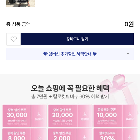
0
원
총 상품 금액
장바구니 담기
💝 멤버십 추가할인 혜택안내 💝