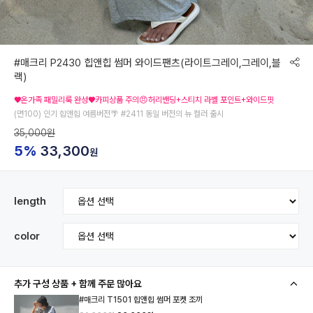
#매크리 P2430 힙앤힙 썸머 와이드팬츠(라이트그레이,그레이,블
랙)
♥온가족 패밀리룩 완성♥카피상품 주의😠허리밴딩+스티치 라벨 포인트+와이드핏
(면100) 인기 힙앤힙 여름버전🌴 #2411 동일 버전의 뉴 컬러 출시
35,000원
5%
33,300
원
length
color
추가 구성 상품 + 함께 주문 많아요
#매크리 T1501 힙앤힙 썸머 포켓 조끼