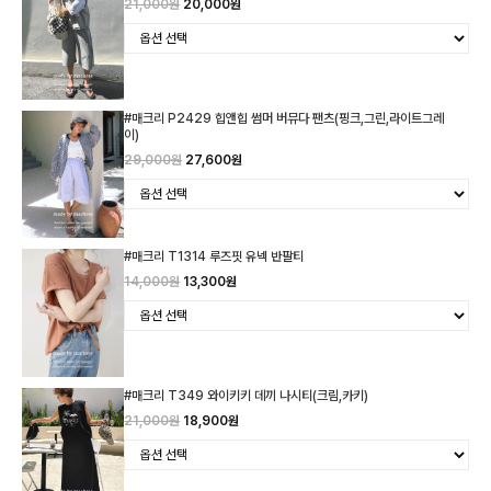
21,000원
20,000원
#매크리 P2429 힙앤힙 썸머 버뮤다 팬츠(핑크,그린,라이트그레
이)
29,000원
27,600원
#매크리 T1314 루즈핏 유넥 반팔티
14,000원
13,300원
#매크리 T349 와이키키 데끼 나시티(크림,카키)
21,000원
18,900원