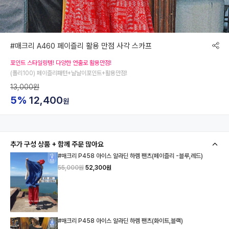
#매크리 A460 페이즐리 활용 만점 사각 스카프
포인트 스타일링템! 다양한 연출로 활용만점!
(폴리100) 페이즐리패턴+날날이포인트+활용만점!
13,000원
5%
12,400
원
추가 구성 상품 + 함께 주문 많아요
#매크리 P458 아이스 알라딘 하렘 팬츠(페이즐리 -블루,레드)
55,000원
52,300원
#매크리 P458 아이스 알라딘 하렘 팬츠(화이트,블랙)