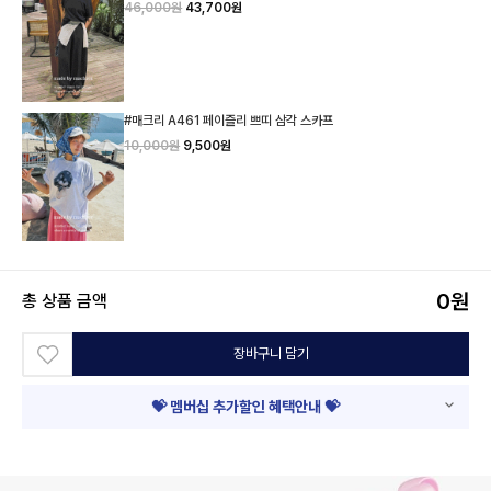
46,000원
43,700원
#매크리 A461 페이즐리 쁘띠 삼각 스카프
10,000원
9,500원
0
원
총 상품 금액
장바구니 담기
💝 멤버십 추가할인 혜택안내 💝