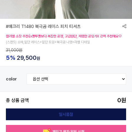
#매크리 T1480 북극곰 레이스 피치 티셔츠
컬러별 소장 추천👍맨투맨보다 복잡한 공정, 고급원단, 저렴한 공임가X 강력 추천해요♡
(스판5) 소매,밑단 레이스+밑단 트임+북극곰 나염+라벨 디테일
31,000원
5%
29,500
원
color
0
원
총 상품 금액
일시품절