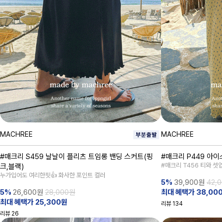
MACHREE
MACHREE
#매크리 S459 날날이 플리츠 트임롱 밴딩 스커트(핑
#매크리 P449 아
#매크리 T456 티와 셋업
크,블랙)
누가입어도 여리한핏👍 화사한 포인트 컬러
5%
39,900
원
42,
5%
26,600
원
28,000원
최대 혜택가 38,00
최대 혜택가 25,300원
리뷰
134
리뷰
26