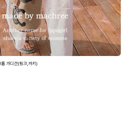
크롭 가디건(핑크,카키)
#매크
5%
6
최대 
리뷰
8