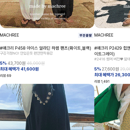
MACHREE
MACHREE
#매크리 P458 아이스 알라딘 하렘 팬츠(화이트,블랙)
#매크리 P2429 힙
구김걱정NO! 안입은듯 편안한착용감
이트그레이)
#2416 썸머 버전♥ 얇
5%
43,700
원
46,000원
최대 혜택가 41,600원
5%
27,600
원
29,
최대 혜택가 26,30
리뷰
69
리뷰
1,491