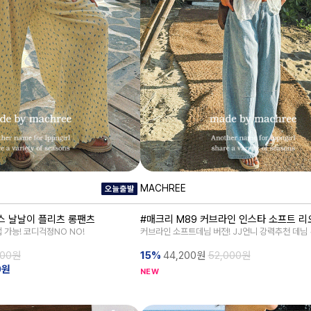
MACHREE
이스 날날이 플리츠 롱팬츠
#매크리 M89 커브라인 인스타 소프트 
 가능! 코디걱정NO NO!
커브라인 소프트데님 버전! JJ언니 강력추천 데님 
000원
15%
44,200
원
52,000원
0원
NEW