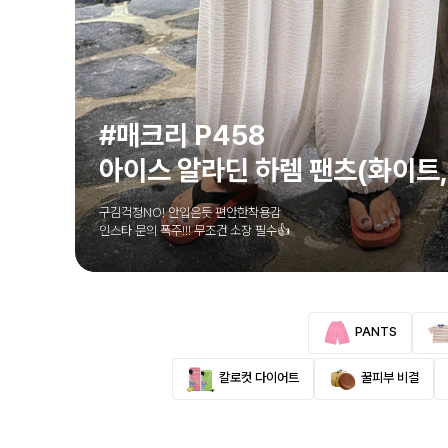
#매크리 P458
아이스 알라딘 하렘 팬츠(화이트
구김걱정NO! 안입은듯 편안한착용감
인스타 문의 폭주!!! 무조건 소장 필수👍
PANTS
칼로컷 다이어트
꿀피부 비결