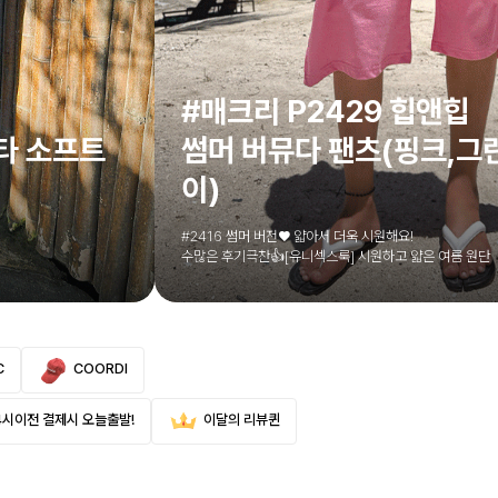
#매크리 P2429 힙앤힙
타 소프트
썸머 버뮤다 팬츠(핑크,그
이)
#2416 썸머 버전♥ 얇아서 더욱 시원해요!
수많은 후기극찬👍[유니섹스룩] 시원하고 얇은 여름 원단
C
COORDI
4시이전 결제시 오늘출발!
이달의 리뷰퀸