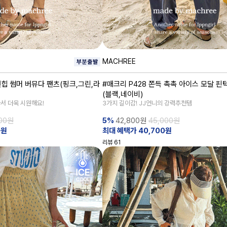
MACHREE
앤힙 썸머 버뮤다 팬츠(핑크,그린,라
#매크리 P428 쫀득 촉촉 아이스 모달 핀
(블랙,네이비)
아서 더욱 시원해요!
3가지 길이감! JJ언니의 강력추천템
000원
5%
42,800
원
45,000원
0원
최대 혜택가 40,700원
리뷰
61