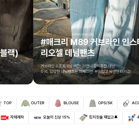
#매크리 M89 커브라인 인스
,블랙)
리오셀 데님팬츠
커브라인 소프트데님 버전! JJ언니 강력추천 데님
S-XL 답답한 데님팬츠는 이제그만! 부드럽고 유연한 터치감!
TOP
OUTER
BLOUSE
OPS/SK
AC
자체제작
오늘의 신상 15%
킹치칫솔 재입고🔔