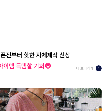
오픈전부터 핫한 자체제작 신상
아이템 득템할 기회😎
더 보러가기