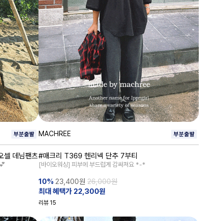
MACHREE
리오셀 데님팬츠
#매크리 T369 헨리넥 단추 7부티
💕
[바이오워싱] 피부에 부드럽게 감싸져요 *-*
10%
23,400
원
26,000원
최대 혜택가 22,300원
리뷰
15