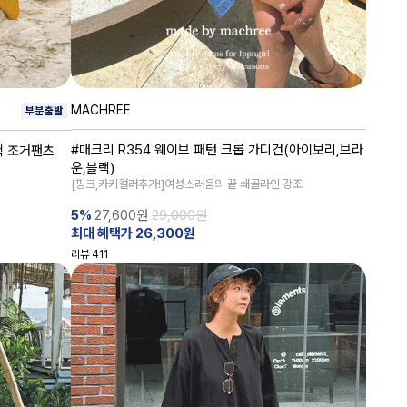
MACHREE
#매크리 R354 웨이브 패턴 크롭 가디건(아이보리,브라
턱 조거팬츠
운,블랙)
[핑크,카키컬러추가!]여성스러움의 끝 쇄골라인 강조
5%
27,600
원
29,000원
최대 혜택가 26,300원
리뷰
411