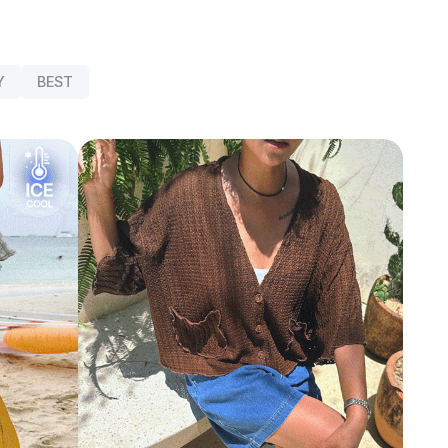
Y
BEST