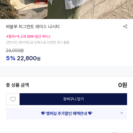
버블루 피그먼트 레이스 나시티
4컬러+넥,소매 랍빠+밑단 레이스
(면100) 레이어드로 단독으로 다양한 코디 활용
24,000원
5%
22,800
원
0
원
총 상품 금액
장바구니 담기
💝 멤버십 추가할인 혜택안내 💝