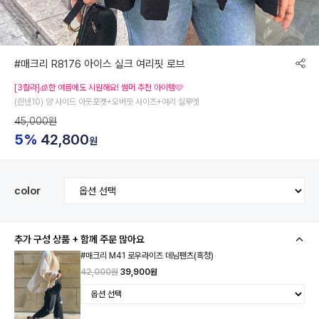
#매크리 R8176 아이스 실크 여리핏 로브
[3칼라]🧊한 여름에도 시원해요! 썸머 추천 아이템🩷
(린넨10) 양 사이드 아웃포켓+오버핏 사이즈+여리 실루엣
45,000원
5%
42,800
원
color
추가 구성 상품 + 함께 주문 많아요
#매크리 M41 로우라이즈 데님팬츠(흑청)
42,000원
39,900원