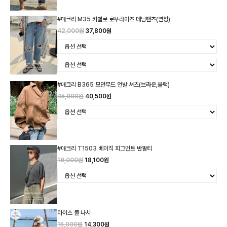
#매크리 M35 키별로 로우라이즈 데님팬츠(연청)
42,000원
37,800원
#매크리 B365 모던무드 언발 셔츠(브라운,블랙)
45,000원
40,500원
#매크리 T1503 베이직 피그먼트 반팔티
19,000원
18,100원
아이스 쿨 나시
15,000원
14,300원