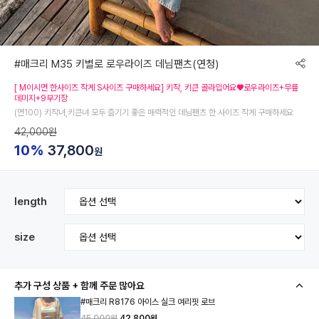
#매크리 M35 키별로 로우라이즈 데님팬츠(연청)
[ M이시면 한사이즈 작게 S사이즈 구매하세요] 키작, 키큰 골라입어요♥로우라이즈+무릎
데미지+9부기장
(면100) 키작녀,키큰녀 모두 즐기기 좋은 매력적인 데님팬츠 한 사이즈 작게 구매하세요
42,000원
10%
37,800
원
length
size
추가 구성 상품 + 함께 주문 많아요
#매크리 R8176 아이스 실크 여리핏 로브
45,000원
42,800원