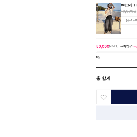
#매크리 T
19,000원
50,000
원만 더 구매하면
무
0원
총 합계