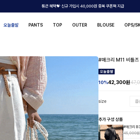
통큰 혜택💝 신규 가입시 40,000원 중복 쿠폰팩 지급
오늘출발
PANTS
TOP
OUTER
BLOUSE
OPS/S
#매크리 M11 비틀즈
42,300
원
47,
10%
size
추가 구성 상품
#매크리 B
45,000원