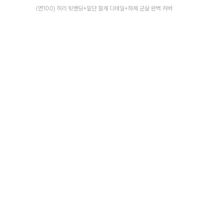
(면100) 허리 뒷밴딩+밑단 절개 디테일+하체 군살 완벽 커버