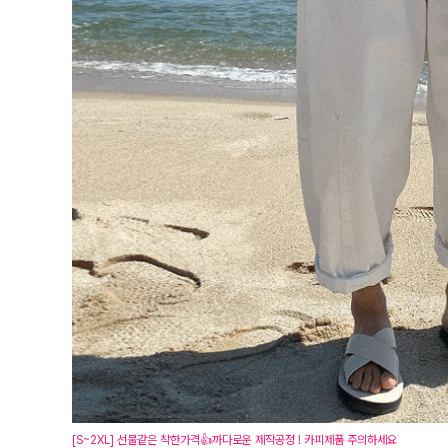
[S~2XL] 선물같은 착한가격👍까다로운 제작공정 ! 카피제품 주의하세요