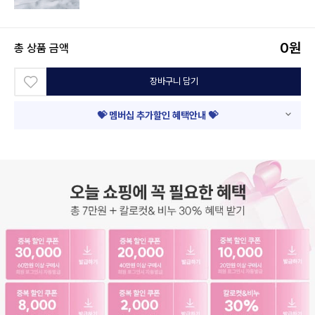
0
원
총 상품 금액
장바구니 담기
💝 멤버십 추가할인 혜택안내 💝