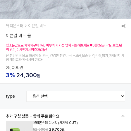
뷰티몬스터
이쁜걸 비누
이쁜걸 비누 율
입소문만으로 재재재구매 1위, 피부과 가기전 먼저 사용해보세요♥6종(모공,각질,보습,탄
력,밝기,미세먼지세정효과)개선
단 한번만 써봐도 화장이 잘 받는, 건강한 천연비누! +모공,보습,탄력,각질,밝기,미세먼지 세
정 개선효과 임상시험 완료+
25,000원
3%
24,300
원
type
추가 구성 상품 + 함께 주문 많아요
뷰티몬스터 디너컷 (체지방 CUT)
52,000원
29,700원