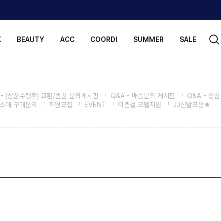
K
BEAUTY
ACC
COORDI
SUMMER
SALE
 - (상품수령후) 교환/반품 문의게시판
Q&A - 배송문의 게시판
Q&A - 상품
도소매 구매문의
직원모집
EVENT
이쁜걸 모델지원
JJ신발모음★