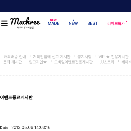
MADE
NEW
BEST
라이브특가
해외배송 안내
저작권침해 신고 게시판
공지사항
VIP ★ 전용게시판
문의 게시판
입고지연★
모바일이벤트전용게시판
JJ스토리
베이
이벤트종료게시판
2013.05.06 14:03:16
Date :