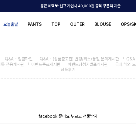
통큰 혜택💝 신규 가입시 40,000원 중복 쿠폰팩 지급
오늘출발
PANTS
TOP
OUTER
BLOUSE
OPS/S
Q&A - 입금확인
Q&A - (상품출고전) 변경/취소/품절 문의게시판
Q&A
비룩 전용게시판
이벤트종료게시판
이벤트당첨자발표게시판
국내.해외 
상품후기
facebook 좋아요 누르고 선물받자