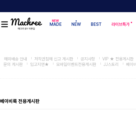
MADE
NEW
BEST
라이브특가
해외배송 안내
저작권침해 신고 게시판
공지사항
VIP ★ 전용게시판
문의 게시판
입고지연★
모바일이벤트전용게시판
JJ스토리
베이
베이비룩 전용게시판