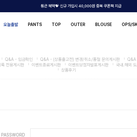
통큰 혜택💝 신규 가입시 40,000원 중복 쿠폰팩 지급
오늘출발
PANTS
TOP
OUTER
BLOUSE
OPS/S
Q&A - 입금확인
Q&A - (상품출고전) 변경/취소/품절 문의게시판
Q&A
비룩 전용게시판
이벤트종료게시판
이벤트당첨자발표게시판
국내.해외 
상품후기
PASSWORD