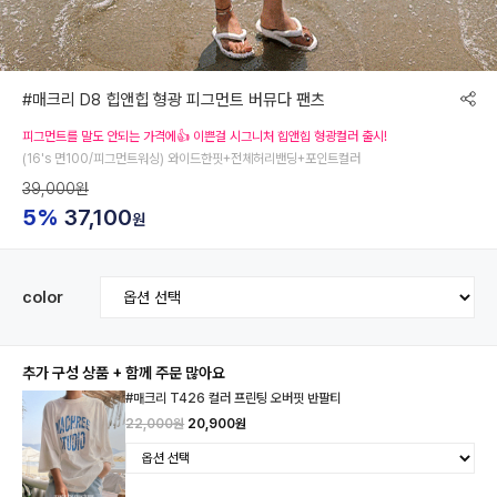
#매크리 D8 힙앤힙 형광 피그먼트 버뮤다 팬츠
피그먼트를 말도 안되는 가격에👍 이쁜걸 시그니처 힙앤힙 형광컬러 출시!
(16's 면100/피그먼트워싱) 와이드한핏+전체허리밴딩+포인트컬러
39,000원
5%
37,100
원
color
추가 구성 상품 + 함께 주문 많아요
#매크리 T426 컬러 프린팅 오버핏 반팔티
22,000원
20,900원