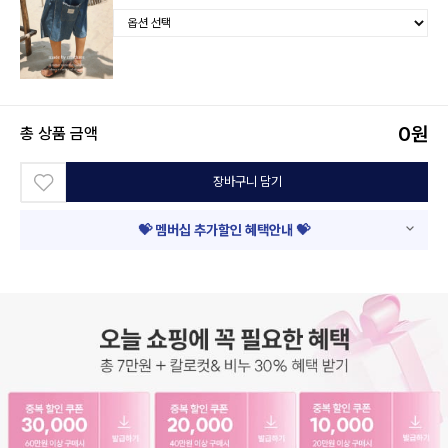
0
원
총 상품 금액
장바구니 담기
💝 멤버십 추가할인 혜택안내 💝