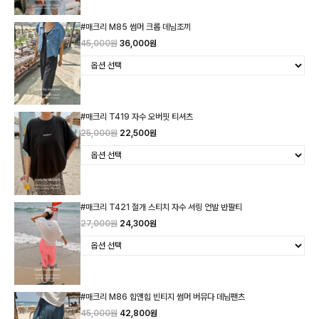
#매크리 M85 썸머 크롭 데님조끼
45,000원
36,000원
#매크리 T419 자수 오버핏 티셔츠
25,000원
22,500원
#매크리 T421 절개 스티치 자수 셔링 언발 반팔티
27,000원
24,300원
#매크리 M86 힙앤힙 빈티지 썸머 버뮤다 데님팬츠
45,000원
42,800원