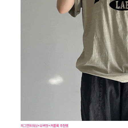
피그먼트워싱+오버핏+커플룩 추천템