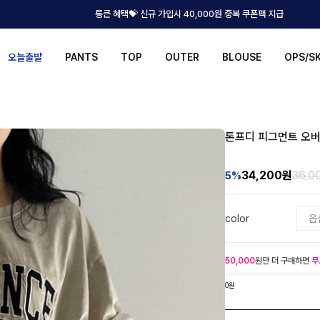
통큰 혜택💝 신규 가입시 40,000원 중복 쿠폰팩 지급
오늘출발
PANTS
TOP
OUTER
BLOUSE
OPS/S
톤프디 피그먼트 오
34,200
원
36,0
5%
color
50,000
원만 더 구매하면
무
0원