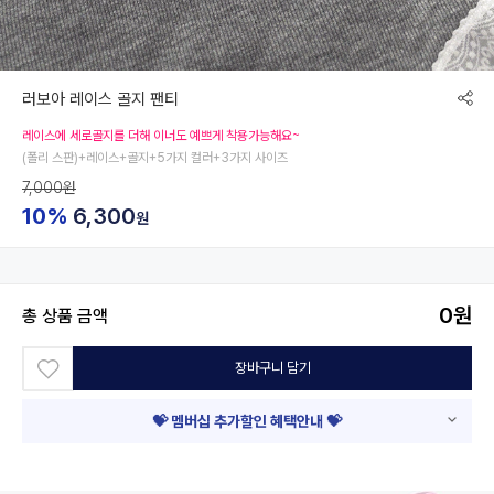
러보아 레이스 골지 팬티
레이스에 세로골지를 더해 이너도 예쁘게 착용가능해요~
(폴리 스판)+레이스+골지+5가지 컬러+3가지 사이즈
7,000원
10%
6,300
원
0
원
총 상품 금액
장바구니 담기
💝 멤버십 추가할인 혜택안내 💝