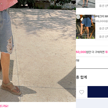
#매크리 M
39,000원
50,000
원만 더 구매하면
무
0원
총 합계
해드려요!