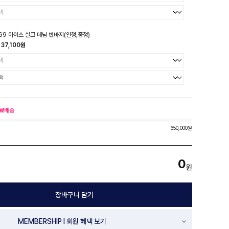
69 아이스 실크 데님 반바지(연청,중청)
37,100원
료배송
650,000원
0
원
장바구니 담기
MEMBERSHIP l 회원 혜택 보기