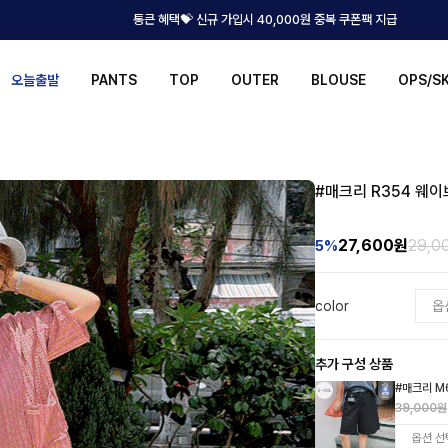
통큰 혜택💝 신규 가입시 40,000원 중복 쿠폰팩 지급
오늘출발
PANTS
TOP
OUTER
BLOUSE
OPS/S
#매크리 R354 웨이
27,600
원
29,0
5%
color
추가 구성 상품
#매크리 M
39,000원