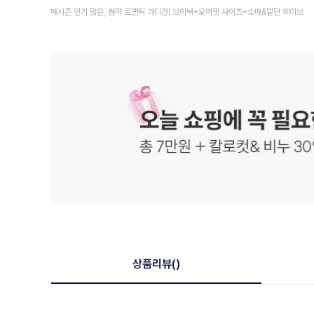
매시즌 인기 많은, 썸머 로맨틱 가디건! 브이넥+오버핏 사이즈+소매&밑단 웨이브
상품리뷰
()