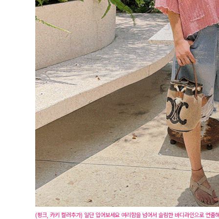
(핑크, 카키 컬러추가) 일단 입어보세요 여리함을 넘어서 슬림한 바디라인으로 연출