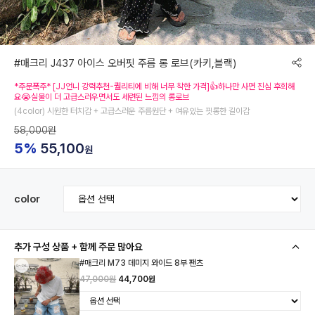
#매크리 J437 아이스 오버핏 주름 롱 로브(카키,블랙)
*주문폭주* [JJ언니 강력추천-퀄리티에 비해 너무 착한 가격]👍하나만 사면 진심 후회해
요😭실물이 더 고급스러우면서도 세련된 느낌의 롱로브
(4color) 시원한 터치감 + 고급스러운 주름원단 + 여유있는 핏롱한 길이감
58,000원
5%
55,100
원
color
추가 구성 상품 + 함께 주문 많아요
#매크리 M73 데미지 와이드 8부 팬츠
47,000원
44,700원